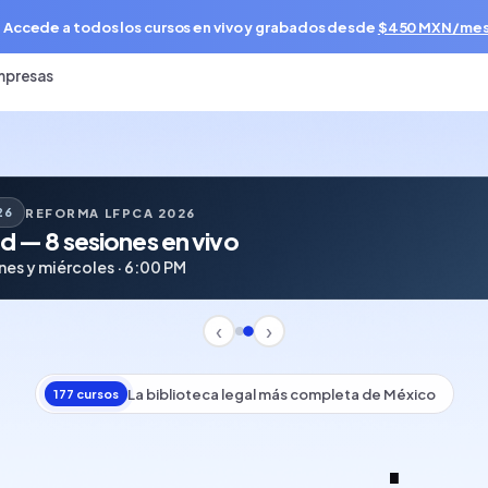
 Accede a todos los cursos en vivo y grabados desde
$450 MXN/me
mpresas
PRÓXIMO LANZAMIENTO
sonales — 3 sesiones en vivo
entidad digital · Ciberseguridad
‹
›
La biblioteca legal más completa de México
177 cursos