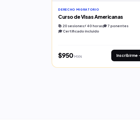
FISCAL
DERECHO MIGRATORIO
la Propiedad
Curso de Visas Americanas
📚 20 sesiones
⚡ 40 horas
🎓 7 ponentes
🎓 Certificado incluido
 · IVA · Deducciones
$950
Inscribirme →
Inscribirme 
MXN