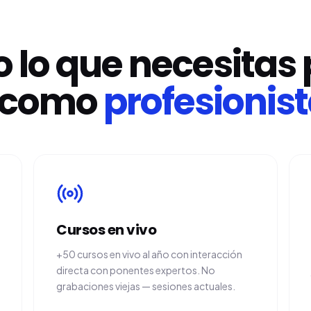
 lo que necesitas
r como
profesionist
Cursos en vivo
+50 cursos en vivo al año con interacción
directa con ponentes expertos. No
grabaciones viejas — sesiones actuales.