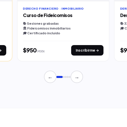
DERECHO FINANCIERO · INMOBILIARIO
DER
Curso de Fideicomisos
De
📚 Sesiones grabadas
📚 3
🏛️ Fideicomisos inmobiliarios
🎓 C
🎓 Certificado incluido
$950
$
→
Inscribirme →
MXN
←
→