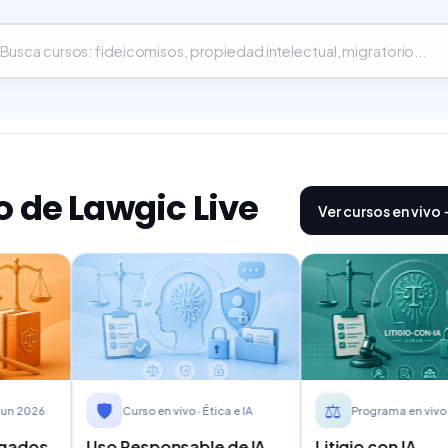
o de Lawgic Live
Ver cursos en vivo
⚖️
🤖
en vivo · Ética e IA
Programa en vivo · Jul 2026
Prog
onsable de IA
Litigio con IA
Claude