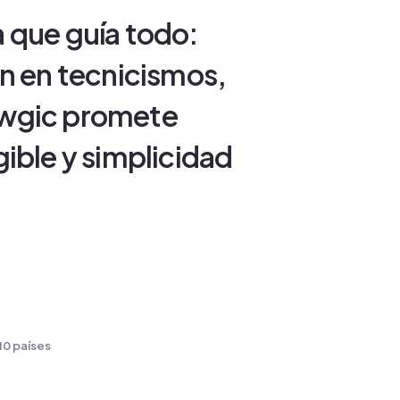
 que guía todo:
an en tecnicismos,
awgic promete
ible y simplicidad
10 países