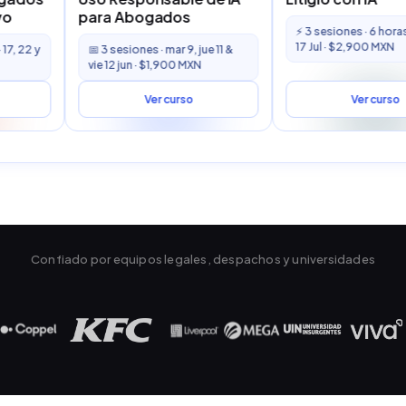
ogados
Aboga
⚡ 3 sesiones · 6 horas · 13, 15 y
17 Jul · $2,900 MXN
es · mar 9, jue 11 &
🚀 3 sesi
 · $1,900 MXN
y 28 Jul
Ver curso
Ver curso
Confiado por equipos legales, despachos y universidades