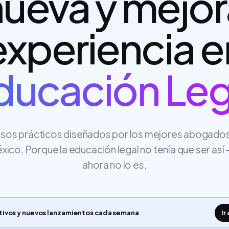
nueva y mejo
experiencia e
ducación Leg
sos prácticos diseñados por los mejores abogado
xico. Porque la educación legal no tenía que ser así 
ahora no lo es.
ctivos y nuevos lanzamientos cada semana
Ir