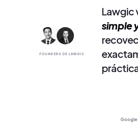
Lawgic 
simple y
recovec
exactame
FOUNDERS DE LAWGIC
práctic
Google