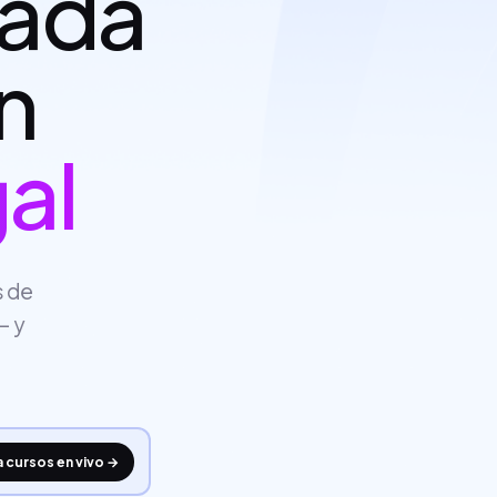
rada
n
al
s de
— y
 a cursos en vivo →