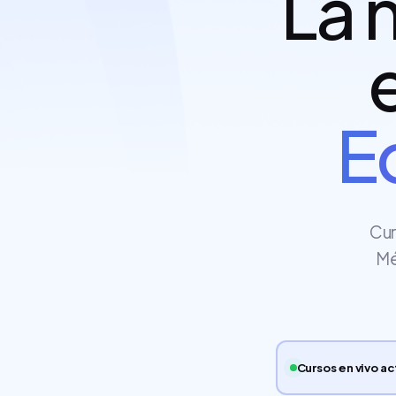
La 
E
Cur
Mé
Cursos en vivo a