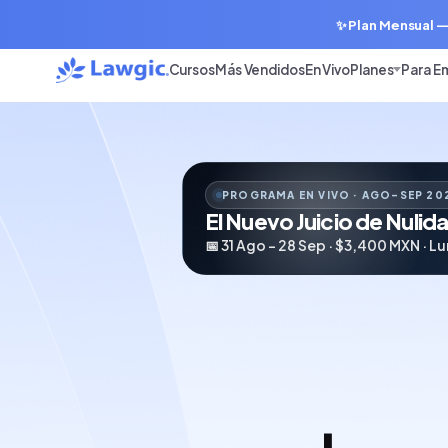
✨ Plan Mensual —
Cursos
Más Vendidos
En Vivo
Planes
Para E
CURSO EN VIVO · AGOSTO 2026
Protección de Datos Per
📅 12, 13 y 17 Ago · $1,900 MXN · Id