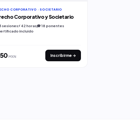
ECHO CORPORATIVO · SOCIETARIO
LITIGIO · CONTENCIO
recho Corporativo y Societario
Juicio Federal de
3 sesiones
⚡ 42 horas
🎓 18 ponentes
⚖️ TFJA
📚 Sesiones gr
ertificado incluido
🎓 Certificado incluid
950
$950
Inscribirme →
MXN
MXN