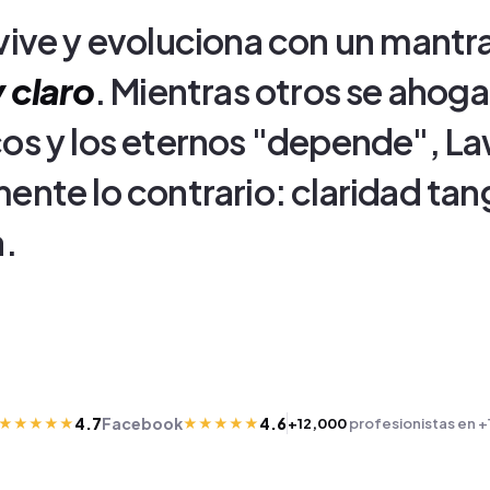
vive y evoluciona con un mantra
 claro
. Mientras otros se ahog
os y los eternos "depende", L
nte lo contrario: claridad tang
a.
4.7
Facebook
4.6
★★★★★
★★★★★
+12,000
profesionistas en +