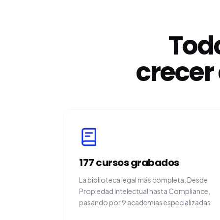
Todo
crece
177 cursos grabados
La biblioteca legal más completa. Desde
Propiedad Intelectual hasta Compliance,
pasando por 9 academias especializadas.