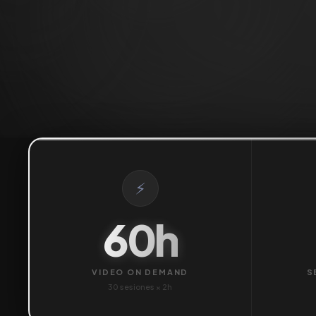
⚡
60h
VIDEO ON DEMAND
S
30 sesiones × 2h