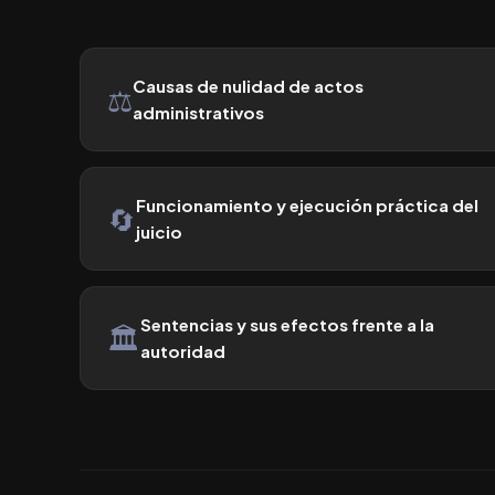
Causas de nulidad de actos
⚖️
administrativos
Funcionamiento y ejecución práctica del
🔄
juicio
Sentencias y sus efectos frente a la
🏛️
autoridad