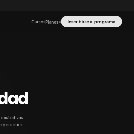
Cursos
Inscribirse al programa
Planes ▾
idad
inistrativas
 y en retiro.