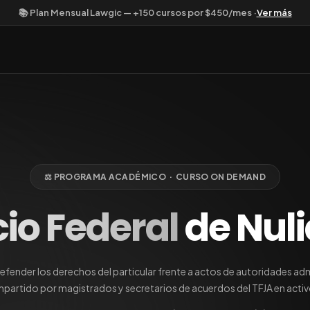
📚 Plan Mensual Lawgic — +150 cursos por $450/mes ·
Ver más
⚖️ PROGRAMA ACADÉMICO · CURSO ON DEMAND
cio Federal
de Nul
efender los derechos del particular frente a actos de autoridades adm
mpartido por magistrados y secretarios de acuerdos del TFJA en activo