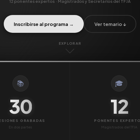
12 ponentes expertos · Magistrados y Secretarios del TFJA
Inscribirse al programa →
Ver temario ↓
EXPLORAR
📚
🎓
30
12
ESIONES GRABADAS
PONENTES EXPERT
En dos partes
Magistrados del TFJA