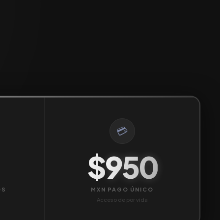
💳
$
950
OS
MXN PAGO ÚNICO
Acceso de por vida