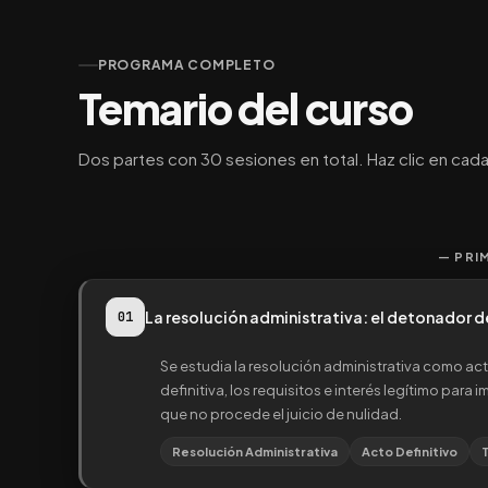
PROGRAMA COMPLETO
Temario del curso
Dos partes con 30 sesiones en total. Haz clic en cada 
— PRI
La resolución administrativa: el detonador de
01
Se estudia la resolución administrativa como act
definitiva, los requisitos e interés legítimo par
que no procede el juicio de nulidad.
Resolución Administrativa
Acto Definitivo