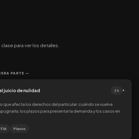
clase para ver los detalles.
MERA PARTE —
l juicio de nulidad
▾
2 h
o que afecta los derechos del particular: cuándo se vuelve
a impugnarla, los plazos para presentar la demanda y los casos en
TFJA
Plazos