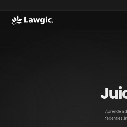
Jui
Aprende a d
federales. I