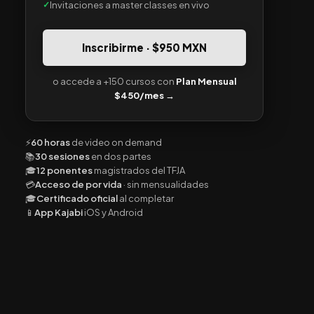
Invitaciones a master classes en vivo
Inscribirme · $950 MXN
o accede a +150 cursos con
Plan Mensual
$450/mes →
⚡
60 horas
de video on demand
📚
30 sesiones
en dos partes
🎓
12 ponentes
magistrados del TFJA
💳
Acceso de por vida
· sin mensualidades
🎓
Certificado oficial
al completar
📱
App Kajabi
iOS y Android