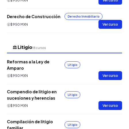
$950 MXN
Ver curso
Derecho de Construcción
Derecho Inmobiliario
$950 MXN
Ver curso
⚖️ Litigio
18 cursos
Reformas a la Ley de
Litigio
Amparo
$950 MXN
Ver curso
Compendio de litigio en
Litigio
sucesiones y herencias
$950 MXN
Ver curso
Compilación de litigio
Litigio
familiar