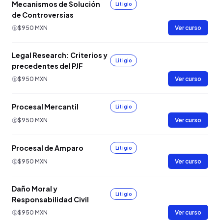
Mecanismos de Solución
Litigio
de Controversias
$950 MXN
Ver curso
Legal Research: Criterios y
Litigio
precedentes del PJF
$950 MXN
Ver curso
Procesal Mercantil
Litigio
$950 MXN
Ver curso
Procesal de Amparo
Litigio
$950 MXN
Ver curso
Daño Moral y
Litigio
Responsabilidad Civil
$950 MXN
Ver curso