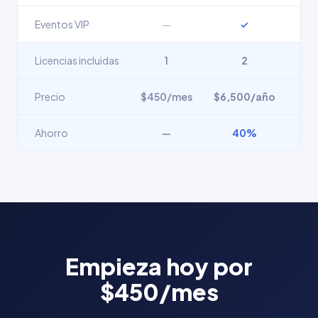
Eventos VIP
—
✓
Licencias incluidas
1
2
Precio
$450/mes
$6,500/año
Ahorro
—
40%
Empieza hoy por
$450/mes