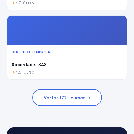
★
4.7 · Curso
DERECHO DE EMPRESA
Sociedades SAS
★
4.6 · Curso
Ver los 177+ cursos →