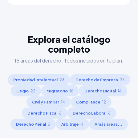
Explora el catálogo
completo
15 áreas del derecho. Todos incluidos en tu plan.
Propiedad Intelectual
28
Derecho de Empresa
26
Litigio
22
Migratorio
16
Derecho Digital
14
Civil y Familiar
14
Compliance
12
Derecho Fiscal
8
Derecho Laboral
6
Derecho Penal
5
Arbitraje
4
Amás áreas...