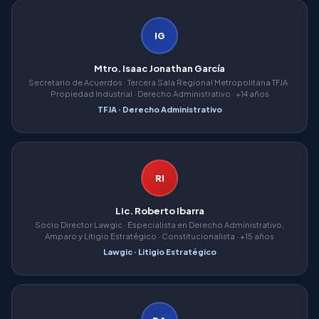
Marcas
IMPI
Caducidad
Propiedad Industrial
IG
Mtro. Isaac Jonathan García
Secretario de Acuerdos · Tercera Sala Regional Metropolitana TFJA ·
Propiedad Industrial · Derecho Administrativo · +14 años
TFJA · Derecho Administrativo
RI
Lic. Roberto Ibarra
Socio Director Lawgic · Especialista en Derecho Administrativo,
Amparo y Litigio Estratégico · Constitucionalista · +15 años
Lawgic · Litigio Estratégico