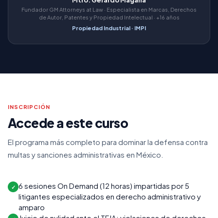
Mtro. Gerardo Magaña
Fundador GM Attorneys at Law · Especialista en Marcas, Derechos
de Autor, Patentes y Propiedad Intelectual · +16 años
Propiedad Industrial · IMPI
INSCRIPCIÓN
Accede a este curso
El programa más completo para dominar la defensa contra
multas y sanciones administrativas en México.
6 sesiones On Demand (12 horas) impartidas por 5
✓
litigantes especializados en derecho administrativo y
amparo
Juicio de nulidad ante el TFJA: violaciones de derechos