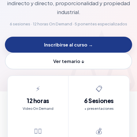
indirecto y directo, proporcionalidad y propiedad
industrial.
6 sesiones · 12 horas On Demand · 5 ponentes especializados
Inscribirse al curso →
Ver temario ↓
⚡
📋
12 horas
6 Sesiones
Video On Demand
+ presentaciones
👨‍⚖️
💰