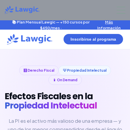
📚 Plan Mensual Lawgic — +150 cursos por
Más
$450/mes ·
Información
Inscribirse al programa
🧮 Derecho Fiscal
💡 Propiedad Intelectual
📱 On Demand
Efectos Fiscales en la
Propiedad Intelectual
La PI es el activo más valioso de una empresa — y
uno de los menos comprendidos desde el ángulo