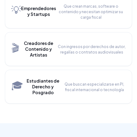
💡
Que crean marcas, software o
Emprendedores
contenido y necesitan optimizar su
y Startups
carga fiscal
Creadores de
🎬
Con ingresos por derechos de autor,
Contenido y
regalías o contratos audiovisuales
Artistas
Estudiantes de
🎓
Que buscan especializarse en PI,
Derecho y
fiscal internacional o tecnología
Posgrado