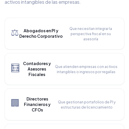
activos intangibles de las empresas.
⚖️
Que necesitan integrar la
Abogados en PI y
perspectiva fiscal en su
Derecho Corporativo
asesoría
Contadores y
🧮
Que atienden empresas con activos
Asesores
intangibles o ingresos por regalías
Fiscales
Directores
🏢
Que gestionan portafolios de PI y
Financieros y
estructuras de licenciamiento
CFOs