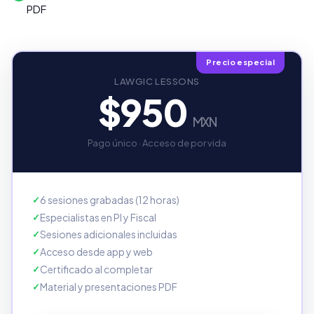
PDF
Precio especial
LAWGIC LESSONS
$950
MXN
Pago único · Acceso de por vida
6 sesiones grabadas (12 horas)
Especialistas en PI y Fiscal
Sesiones adicionales incluidas
Acceso desde app y web
Certificado al completar
Material y presentaciones PDF