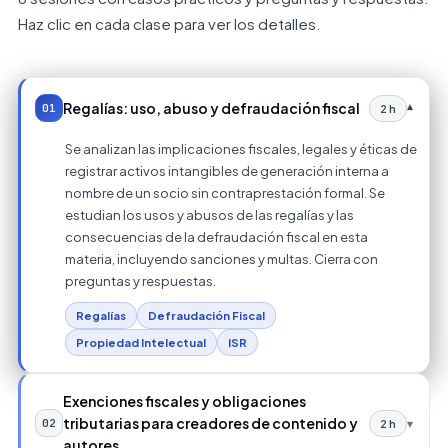
Haz clic en cada clase para ver los detalles.
Regalías: uso, abuso y defraudación fiscal
01
▾
2 h
Se analizan las implicaciones fiscales, legales y éticas de
registrar activos intangibles de generación interna a
nombre de un socio sin contraprestación formal. Se
estudian los usos y abusos de las regalías y las
consecuencias de la defraudación fiscal en esta
materia, incluyendo sanciones y multas. Cierra con
preguntas y respuestas.
Regalías
Defraudación Fiscal
Propiedad Intelectual
ISR
Exenciones fiscales y obligaciones
tributarias para creadores de contenido y
02
▾
2 h
autores