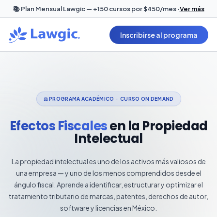
📚 Plan Mensual Lawgic — +150 cursos por $450/mes ·
Ver más
Inscribirse al programa
⚖️ PROGRAMA ACADÉMICO · CURSO ON DEMAND
Efectos Fiscales
en la Propiedad
Intelectual
La propiedad intelectual es uno de los activos más valiosos de
una empresa — y uno de los menos comprendidos desde el
ángulo fiscal. Aprende a identificar, estructurar y optimizar el
tratamiento tributario de marcas, patentes, derechos de autor,
software y licencias en México.