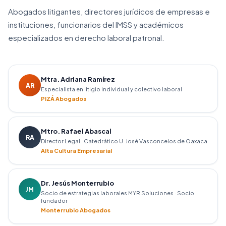
Reforma Judicial
Tribunales Laborales
Juicio Oral
Abogados litigantes, directores jurídicos de empresas e
Responsabilidad Solidaria
CFCRL
instituciones, funcionarios del IMSS y académicos
especializados en derecho laboral patronal.
Mtra. Adriana Ramírez
AR
Especialista en litigio individual y colectivo laboral
PIZÁ Abogados
Mtro. Rafael Abascal
RA
Director Legal · Catedrático U. José Vasconcelos de Oaxaca
Alta Cultura Empresarial
Dr. Jesús Monterrubio
JM
Socio de estrategias laborales MYR Soluciones · Socio
fundador
Monterrubio Abogados