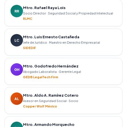
Mtro. Rafael Raya Lois
RR
Socio Director · Seguridad Social y Propiedad Intelectual
RLMC
Mtro. Luis Ernesto Castañeda
LC
Jefe de Jurídico · Maestro en Derecho Empresarial
SIDEDIF
Mtro. Godofredo Hernández
GH
Abogado Laboralista · Gerente Legal
GEDB LegalTech Firm
Mtro. Aldo A. Ramírez Cotero
AL
Asesor en Seguridad Social · Socio
Copper Wolf México
Mtro. Armando Morquecho