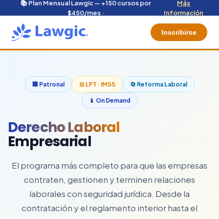
📚 Plan Mensual Lawgic — +150 cursos por
Más
$450/mes ·
Información
Inscribirse
🏢 Patronal
⚖️ LFT · IMSS
🔄 Reforma Laboral
📱 On Demand
Derecho Laboral
Empresarial
El programa más completo para que las empresas
contraten, gestionen y terminen relaciones
laborales con seguridad jurídica. Desde la
contratación y el reglamento interior hasta el