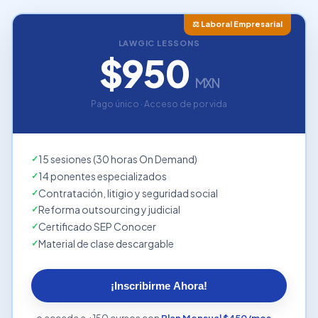
⚖️ Laboral Empresarial
LAWGIC LESSONS
$950
MXN
Pago único · Acceso de por vida
15 sesiones (30 horas On Demand)
14 ponentes especializados
Contratación, litigio y seguridad social
Reforma outsourcing y judicial
Certificado SEP Conocer
Material de clase descargable
¡Inscribirme Ahora!
o accede a +150 cursos con
Plan Mensual $450/mes →