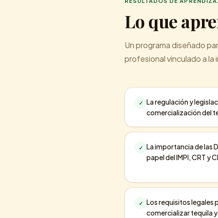
RESULTADOS DE APRENDIZA
Lo que apr
Un programa diseñado para
profesional vinculado a la
La regulación y legisla
✓
comercialización del t
La importancia de las 
✓
papel del IMPI, CRT y 
Los requisitos legales 
✓
comercializar tequila