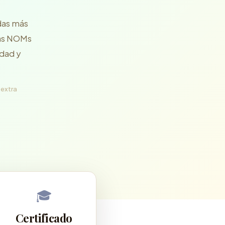
das más
las NOMs
idad y
 extra
🎓
Certificado