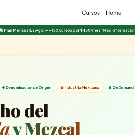
Cursos
Home
📚 Plan Mensual Lawgic — +150 cursos por $450/mes ·
Más Informació
🌵 Denominación de Origen
🥃 Industria Mexicana
📱 On Demand
ho del
la
y Mezcal