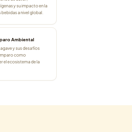
dígenas y su impacto en la
bebidas a nivel global.
mparo Ambiental
 agave y sus desafíos
e amparo como
r el ecosistema de la