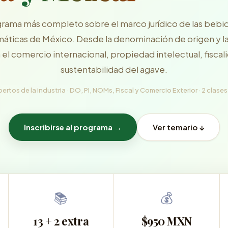
grama más completo sobre el marco jurídico de las bebi
ticas de México. Desde la denominación de origen y 
 el comercio internacional, propiedad intelectual, fiscal
sustentabilidad del agave.
pertos de la industria · DO, PI, NOMs, Fiscal y Comercio Exterior · 2 clases
Inscribirse al programa →
Ver temario ↓
📚
💰
13 + 2 extra
$950 MXN