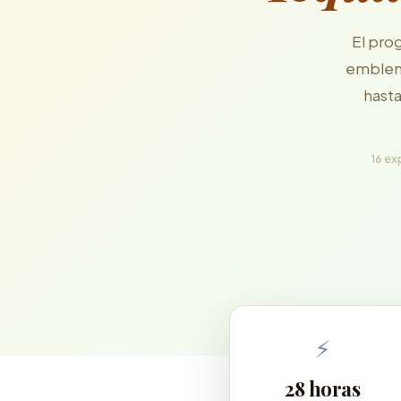
El pro
emblemá
hasta
16 ex
⚡
28 horas