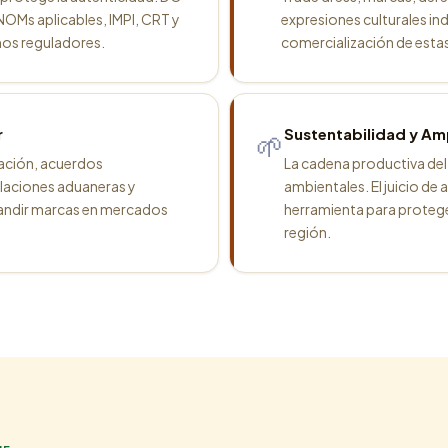
 NOMs aplicables, IMPI, CRT y
expresiones culturales in
s reguladores.
comercialización de estas 
r
Sustentabilidad y A
🌱
ación, acuerdos
La cadena productiva del
ulaciones aduaneras y
ambientales. El juicio d
pandir marcas en mercados
herramienta para protege
región.