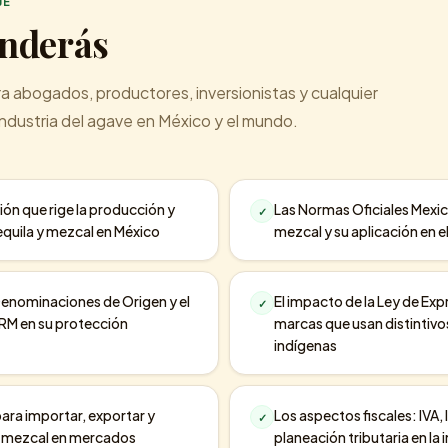
JE
enderás
 abogados, productores, inversionistas y cualquier
 industria del agave en México y el mundo.
ción que rige la producción y
Las Normas Oficiales Mexic
✓
equila y mezcal en México
mezcal y su aplicación en e
Denominaciones de Origen y el
El impacto de la Ley de Exp
✓
CRM en su protección
marcas que usan distintiv
indígenas
para importar, exportar y
Los aspectos fiscales: IVA,
✓
 y mezcal en mercados
planeación tributaria en la