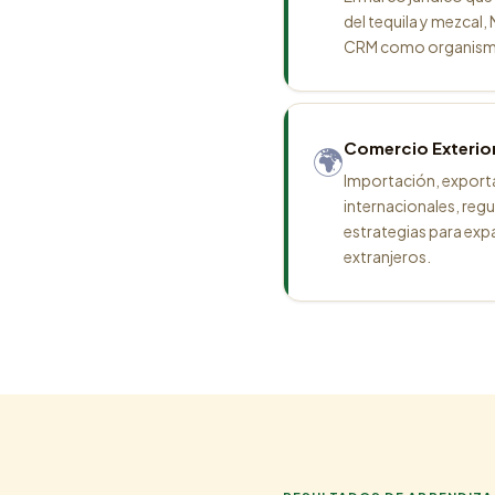
del tequila y mezcal,
CRM como organismo
Comercio Exterio
🌍
Importación, export
internacionales, reg
estrategias para ex
extranjeros.