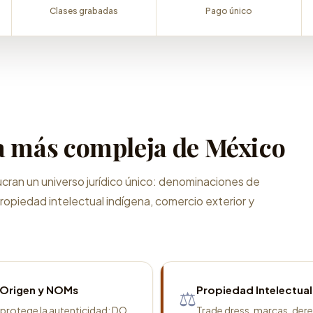
Clases grabadas
Pago único
a más compleja de México
olucran un universo jurídico único: denominaciones de
ropiedad intelectual indígena, comercio exterior y
 Origen y NOMs
Propiedad Intelectual
⚖️
 protege la autenticidad: DO
Trade dress, marcas, der