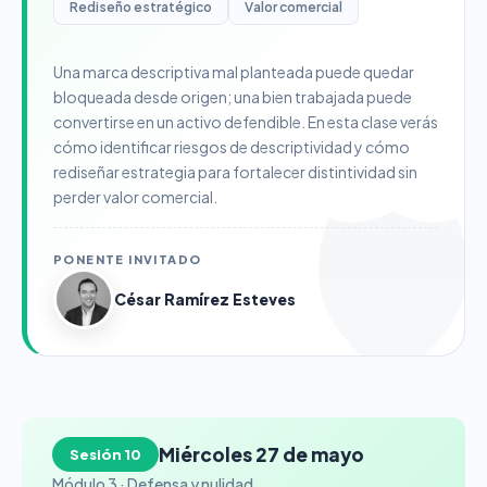
Rediseño estratégico
Valor comercial
Una marca descriptiva mal planteada puede quedar
bloqueada desde origen; una bien trabajada puede
convertirse en un activo defendible. En esta clase verás
cómo identificar riesgos de descriptividad y cómo
rediseñar estrategia para fortalecer distintividad sin
perder valor comercial.
PONENTE INVITADO
César Ramírez Esteves
Miércoles 27 de mayo
Sesión 10
Módulo 3 · Defensa y nulidad