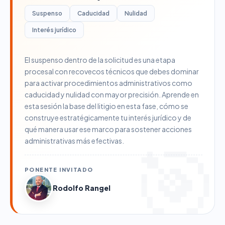
Suspenso
Caducidad
Nulidad
Interés jurídico
El suspenso dentro de la solicitud es una etapa
procesal con recovecos técnicos que debes dominar
para activar procedimientos administrativos como
caducidad y nulidad con mayor precisión. Aprende en
esta sesión la base del litigio en esta fase, cómo se
construye estratégicamente tu interés jurídico y de
qué manera usar ese marco para sostener acciones
administrativas más efectivas.
PONENTE INVITADO
Rodolfo Rangel