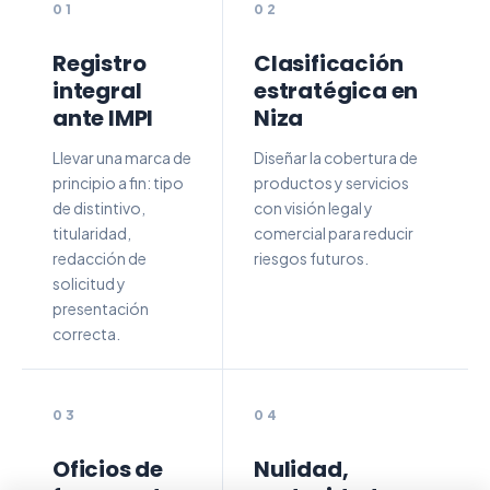
Registro
Clasificación
integral
estratégica en
ante IMPI
Niza
Llevar una marca de
Diseñar la cobertura de
principio a fin: tipo
productos y servicios
de distintivo,
con visión legal y
titularidad,
comercial para reducir
redacción de
riesgos futuros.
solicitud y
presentación
correcta.
Oficios de
Nulidad,