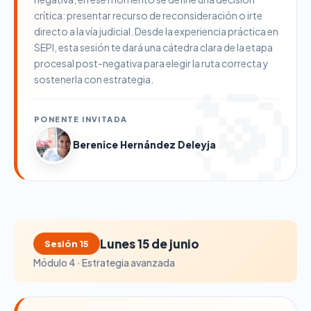
crítica: presentar recurso de reconsideración o irte
directo a la vía judicial. Desde la experiencia práctica en
SEPI, esta sesión te dará una cátedra clara de la etapa
procesal post-negativa para elegir la ruta correcta y
sostenerla con estrategia.
PONENTE INVITADA
Berenice Hernández Deleyja
Lunes 15 de junio
Sesión 15
Módulo 4 · Estrategia avanzada