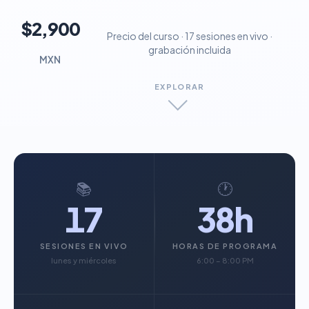
$2,900
Precio del curso · 17 sesiones en vivo ·
grabación incluida
MXN
EXPLORAR
📚
🕐
17
38h
SESIONES EN VIVO
HORAS DE PROGRAMA
lunes y miércoles
6:00 – 8:00 PM