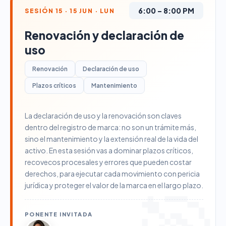
6:00 – 8:00 PM
SESIÓN 15 · 15 JUN · LUN
Renovación y declaración de
uso
Renovación
Declaración de uso
Plazos críticos
Mantenimiento
La declaración de uso y la renovación son claves
dentro del registro de marca: no son un trámite más,
sino el mantenimiento y la extensión real de la vida del
activo. En esta sesión vas a dominar plazos críticos,
recovecos procesales y errores que pueden costar
derechos, para ejecutar cada movimiento con pericia
jurídica y proteger el valor de la marca en el largo plazo.
PONENTE INVITADA