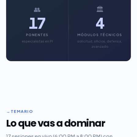
👥
🏛️
17
4
PONENTES
MÓDULOS TÉCNICOS
especialistas en PI
solicitud, oficios, defensa,
avanzado
TEMARIO
Lo que vas a dominar
17 sesiones en vivo (6:00 PM a 8:00 PM) con