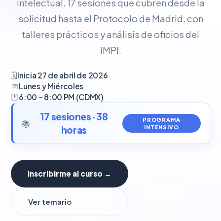
intelectual. 17 sesiones que cubren desde la
solicitud hasta el Protocolo de Madrid, con
talleres prácticos y análisis de oficios del
IMPI.
🗓️
Inicia 27 de abril de 2026
📅
Lunes y Miércoles
🕐
6:00 – 8:00 PM (CDMX)
17 sesiones · 38
PROGRAMA
📚
horas
INTENSIVO
Inscribirme al curso →
Ver temario