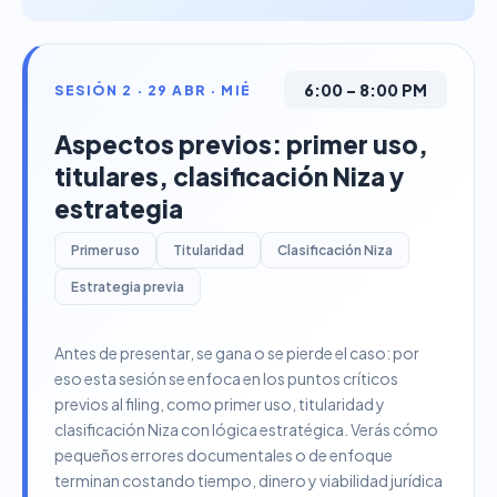
6:00 – 8:00 PM
SESIÓN 2 · 29 ABR · MIÉ
Aspectos previos: primer uso,
titulares, clasificación Niza y
estrategia
Primer uso
Titularidad
Clasificación Niza
Estrategia previa
Antes de presentar, se gana o se pierde el caso: por
eso esta sesión se enfoca en los puntos críticos
previos al filing, como primer uso, titularidad y
clasificación Niza con lógica estratégica. Verás cómo
pequeños errores documentales o de enfoque
terminan costando tiempo, dinero y viabilidad jurídica