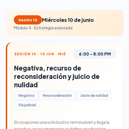
Miércoles 10 de junio
Sesión 14
Módulo 4 · Estrategia avanzada
6:00 – 8:00 PM
SESIÓN 14 · 10 JUN · MIÉ
Negativa, recurso de
reconsideración y juicio de
nulidad
Negativa
Reconsideración
Juicio de nulidad
Vía judicial
En ocasiones una solicitud no termina bien y llega la
negativa; en ese momento se define una decisión