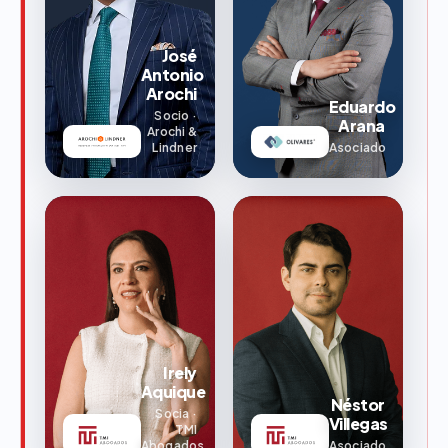
José
Antonio
Arochi
Eduardo
Socio ·
Arana
Arochi &
Lindner
Asociado
Irely
Aquique
Néstor
Socia ·
Villegas
TMI
Abogados
Asociado