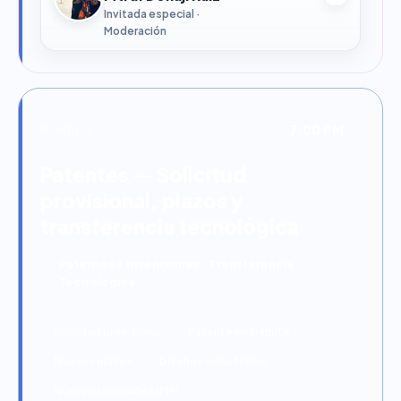
Invitada especial ·
Moderación
7:00 PM
PANEL 2
Patentes — Solicitud
provisional, plazos y
transferencia tecnológica
Patentes e Invenciones · Transferencia
Tecnológica
Solicitud provisional
Patente en trámite
Nuevos plazos
Diseños industriales
Nuevas facultades IMPI