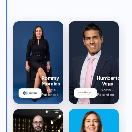
PONENTES
Rommy
Humberto
Morales
Vega
Socia ·
Socio ·
Patentes
Patentes