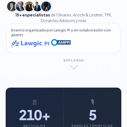
15+ especialistas
de Olivares, Arochi & Lindner, TMI,
Dorantes Advisors y más
Evento organizado por Lawgic PI y en colaboración con
AMPPI
EXPLORAR
📄
🎙️
210+
5
ARTÍCULOS
PANELES TEMÁTICOS