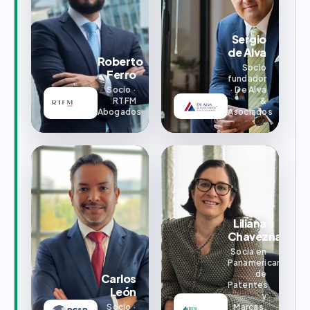
Sergio
de Alva
Roberto
Socio
Ferro
fundador
Socio ·
· De Alva
RTFM
&
Abogados
Asociados
Liliana
Chaveznava
Socia en
Panamericana
de
Carlos
Patentes
León
y
Socio ·
Marcas,