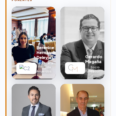
Berenice
Hernández
Gerardo
Deleyja
Magaña
Secretaria
de
Socio
Acuerdos
fundador