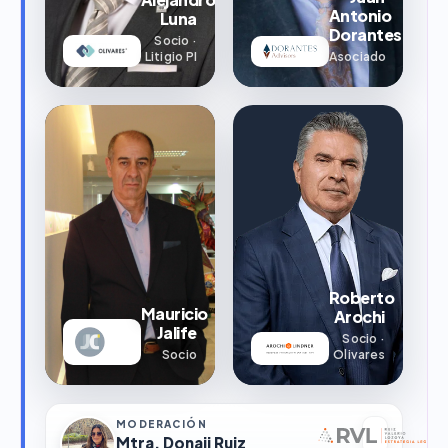
Antonio
Luna
Dorantes
Socio ·
Litigio PI
Asociado
Roberto
Mauricio
Arochi
Jalife
Socio ·
Socio
Olivares
MODERACIÓN
Mtra. Donaji Ruiz