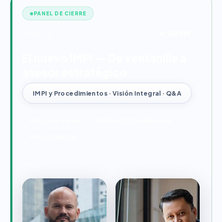
PANEL DE CIERRE
4:00 PM
PANEL 5
El nuevo IMPI — De ventanilla a
asesor estratégico
IMPI y Procedimientos · Visión Integral · Q&A
IMPI como asesor
Trámite 100% electrónico
Mesa de diálogo
PONENTES