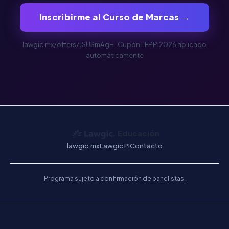
Inscribirme al Curso de Marcas →
lawgic.mx/offers/JSUSmAgH · Cupón LFPPI2026 aplicado
automáticamente
Educación
lawgic.mx
Lawgic PI
Contacto
Programa sujeto a confirmación de panelistas.