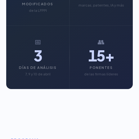
MODIFICADOS
marcas, patentes, IA y más
de la LFPPI
📅
👥
3
15+
DÍAS DE ANÁLISIS
PONENTES
7, 9 y 10 de abril
de las firmas líderes