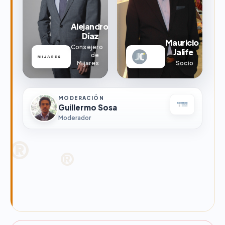
Alejandro
Díaz
Mauricio
Consejero
Jalife
de
Mijares
Socio
MODERACIÓN
Guillermo Sosa
Moderador
®
®