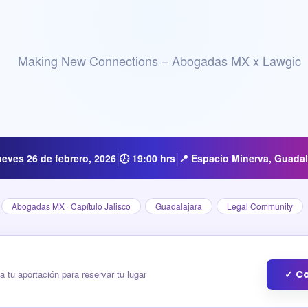
|
|
ueves 26 de febrero, 2026
🕖 19:00 hrs
📍 Espacio Minerva, Guadal
Abogadas MX · Capítulo Jalisco
Guadalajara
Legal Community
a tu aportación para reservar tu lugar
✓ Co