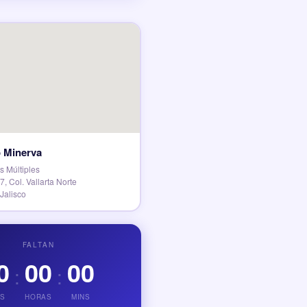
o Minerva
s Múltiples
, Col. Vallarta Norte
Jalisco
FALTAN
0
00
00
:
:
AS
HORAS
MINS