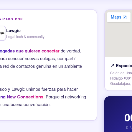
NIZADO POR
Lawgic
Legal tech & community
ogadas que quieren conectar
de verdad.
ara conocer nuevas colegas, compartir
📍 Espaci
na red de contactos genuina en un ambiente
Salón de Uso
Hidalgo #3017
Guadalajara, 
sco y Lawgic unimos fuerzas para hacer
ing New Connections
. Porque el networking
 una buena conversación.
0
DÍ