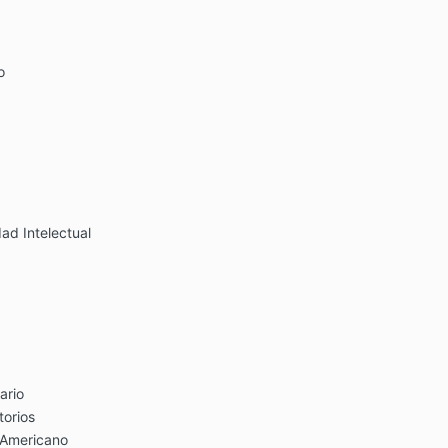
o
dad Intelectual
ario
torios
 Americano