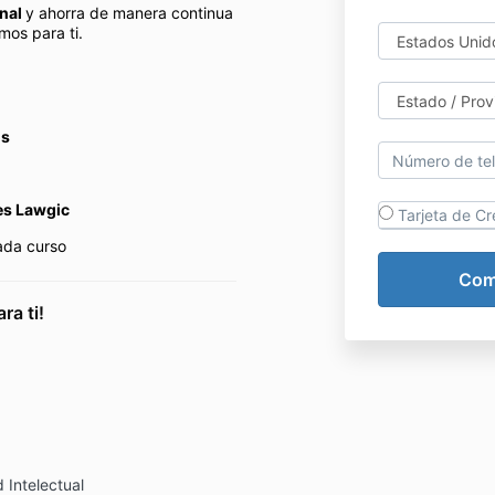
onal
y ahorra de manera continua
mos para ti.
os
s Lawgic
Tarjeta de Cr
cada curso
ra ti!
 Intelectual