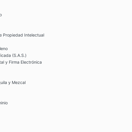
o
e Propiedad Intelectual
leno
icada (S.A.S.)
al y Firma Electrónica
uila y Mezcal
inio