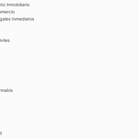
to Inmobiliario
omercio
Legales Inmediatos
viles
annabis
d