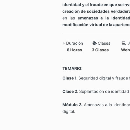
identidad y el fraude en que se in
creación de sociedades verdader
en las a
menazas a la identidad
modificación virtual de la aparienc
⚡
Duración
📚
Clases 💻 Ac
6
Horas 3 Clases Web 
TEMARIO:
Clase 1.
Seguridad digital y fraude 
Clase 2.
Suplantación de identidad 
Módulo 3.
Amenazas a la identidad
digital.