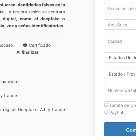
volucran identidades falsas en la
as
. La tercera sesión se centrará
 digital, como el deepfake o
ia, voz y señas identificatorias.
ceso 🎓 Certificado
Al finalizar
financiero.
y fraude.
Tarjeta de Cr
 digital: Deepfake, A.I. y fraude
PayPal